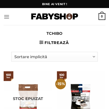
Skip
BINE AI VENIT !
to
content
0
TCHIBO
FILTREAZĂ
-15%
STOC EPUIZAT