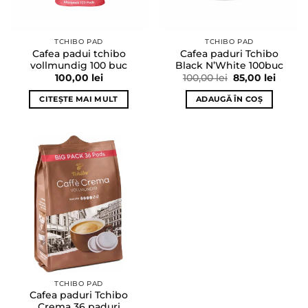
TCHIBO PAD
TCHIBO PAD
Cafea padui tchibo
Cafea paduri Tchibo
vollmundig 100 buc
Black N’White 100buc
Prețul
Prețul
100,00
lei
100,00
lei
85,00
lei
inițial
curen
a
este:
CITEȘTE MAI MULT
ADAUGĂ ÎN COȘ
fost:
85,00 l
100,00 lei.
TCHIBO PAD
Cafea paduri Tchibo
Crema 36 paduri